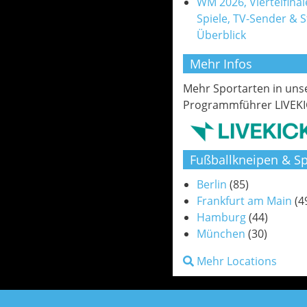
WM 2026, Viertelfinale
Spiele, TV-Sender & 
Überblick
Mehr Infos
Mehr Sportarten in un
Programmführer LIVEKI
Fußballkneipen & Sp
Berlin
(85)
Frankfurt am Main
(4
Hamburg
(44)
München
(30)
Mehr Locations