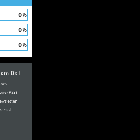
0%
0%
0%
 am Ball
ews
ews (RSS)
ewsletter
odcast