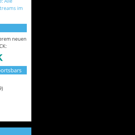
: Alle
Streams im
serem neuen
CK:
ortsbars
9)