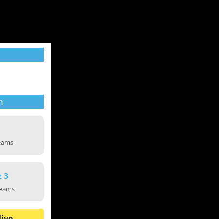
m
reams
z 3
reams
live