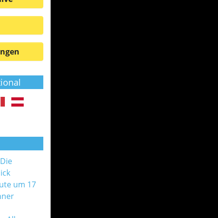
ungen
tional
 Die
ick
ute um 17
nner