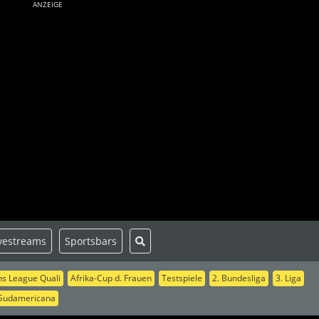
ANZEIGE
vestreams
Sportsbars
s League Quali
Afrika-Cup d. Frauen
Testspiele
2. Bundesliga
3. Liga
Sudamericana