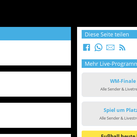
Diese Seite teilen
Mehr Live-Program
WM-Finale
Alle Sender & Livet
Spiel um Plat
Alle Sender & Livest
Fußball heute 