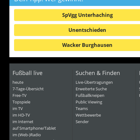
SpVgg Unterhaching
Unentschieden
Wacker Burghausen
Fußball live
Suchen & Finden
heute
Live-Übertragungen
7-Tage-Übersicht
Erweiterte Suche
Free-TV
Fußballkneipen
Topspiele
Public Viewing
im TV
Teams
im HD-TV
Wettbewerbe
im Internet
Sender
auf Smartphone/Tablet
im (Web-)Radio