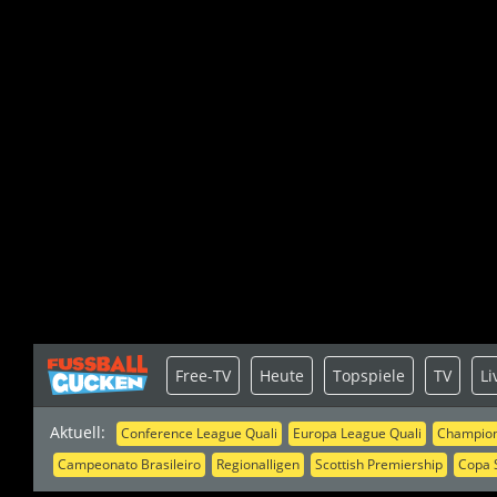
Free-TV
Heute
Topspiele
TV
Li
Aktuell:
Conference League Quali
Europa League Quali
Champion
Campeonato Brasileiro
Regionalligen
Scottish Premiership
Copa 