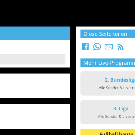
Diese Seite teilen
Mehr Live-Program
2. Bundeslig
Alle Sender & Livet
3. Liga
Alle Sender & Livest
Fußball heute 