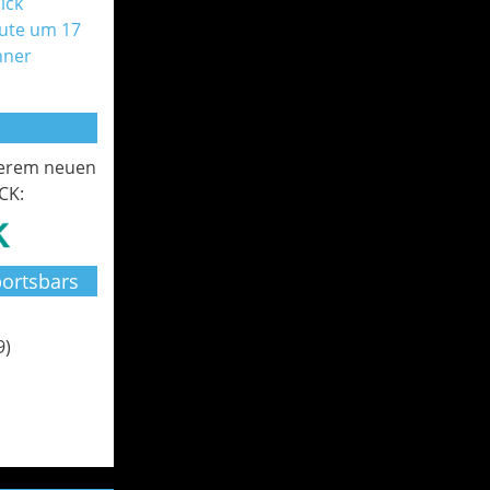
ick
ute um 17
nner
serem neuen
CK:
ortsbars
9)