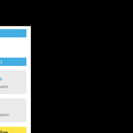
m
a
reams
reams
live