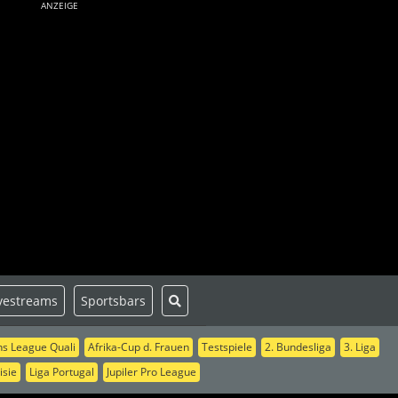
ANZEIGE
vestreams
Sportsbars
s League Quali
Afrika-Cup d. Frauen
Testspiele
2. Bundesliga
3. Liga
isie
Liga Portugal
Jupiler Pro League