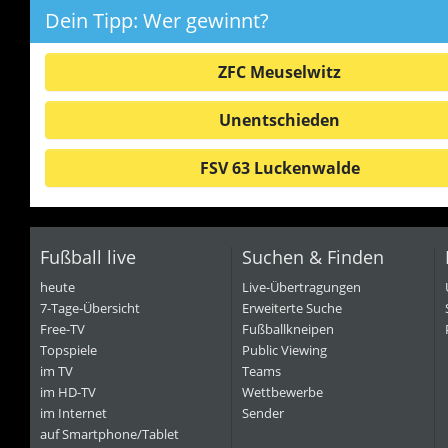
Dein Tipp: Wer gewinnt?
ZFC Meuselwitz
Unentschieden
FSV 63 Luckenwalde
Fußball live
Suchen & Finden
heute
Live-Übertragungen
7-Tage-Übersicht
Erweiterte Suche
Free-TV
Fußballkneipen
Topspiele
Public Viewing
im TV
Teams
im HD-TV
Wettbewerbe
im Internet
Sender
auf Smartphone/Tablet