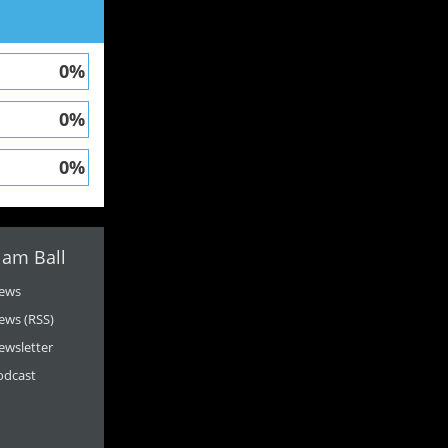
0%
0%
0%
 am Ball
ews
ews (RSS)
ewsletter
odcast