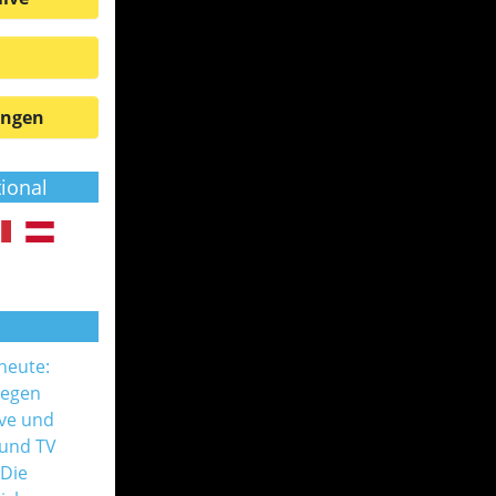
ungen
tional
 heute:
gegen
ive und
 und TV
 Die