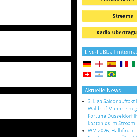
Streams
Radio-Übertrag
Live-Fußball interna
Aktuelle News
3. Liga Saisonauftakt
Waldhof Mannheim 
Fortuna Düsseldorf l
kostenlos im Stream
WM 2026, Halbfinale: