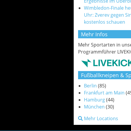
Ergebnisse im Überbl
Wimbledon-Finale he
Uhr: Zverev gegen Si
kostenlos schauen
Mehr Infos
Mehr Sportarten in un
Programmführer LIVEKI
Fußballkneipen & Sp
Berlin
(85)
Frankfurt am Main
(4
Hamburg
(44)
München
(30)
Mehr Locations