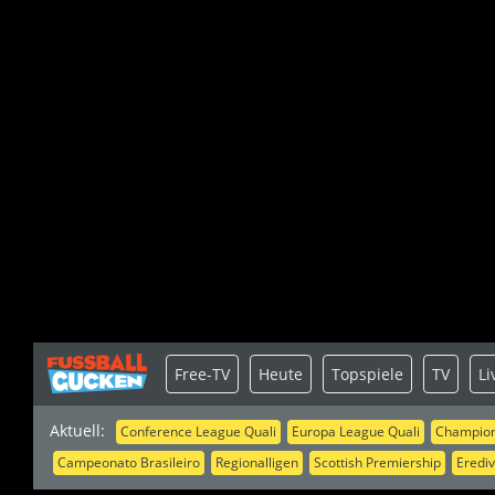
Free-TV
Heute
Topspiele
TV
Li
Aktuell:
Conference League Quali
Europa League Quali
Champion
Campeonato Brasileiro
Regionalligen
Scottish Premiership
Erediv