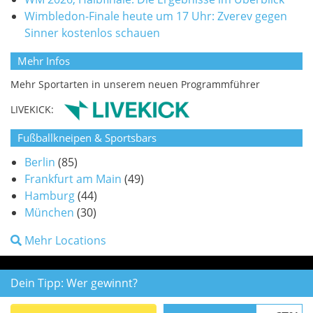
Wimbledon-Finale heute um 17 Uhr: Zverev gegen
Sinner kostenlos schauen
Mehr Infos
Mehr Sportarten in unserem neuen Programmführer
LIVEKICK:
Fußballkneipen & Sportsbars
Berlin
(85)
Frankfurt am Main
(49)
Hamburg
(44)
München
(30)
Mehr Locations
Dein Tipp: Wer gewinnt?