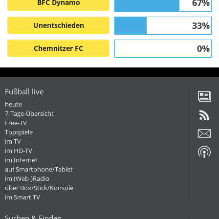
67%
BFC Dynamo
33%
Unentschieden
0%
Chemnitzer FC
Fußball live
heute
7-Tage-Übersicht
Free-TV
Topspiele
im TV
im HD-TV
im Internet
auf Smartphone/Tablet
im (Web-)Radio
über Box/Stick/Konsole
im Smart TV
Suchen & Finden