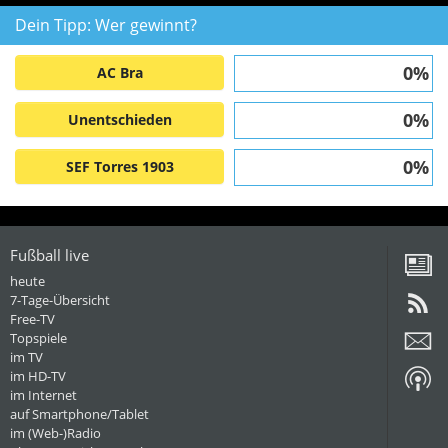
Dein Tipp: Wer gewinnt?
0%
AC Bra
0%
Unentschieden
0%
SEF Torres 1903
Fußball live
heute
7-Tage-Übersicht
Free-TV
Topspiele
im TV
im HD-TV
im Internet
auf Smartphone/Tablet
im (Web-)Radio