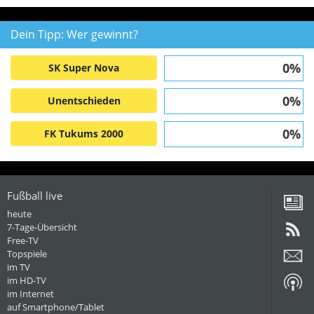
Dein Tipp: Wer gewinnt?
0%
SK Super Nova
0%
Unentschieden
0%
FK Tukums 2000
Fußball live
heute
7-Tage-Übersicht
Free-TV
Topspiele
im TV
im HD-TV
im Internet
auf Smartphone/Tablet