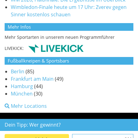
Wimbledon-Finale heute um 17 Uhr: Zverev gegen
Sinner kostenlos schauen
Mehr Infos
Mehr Sportarten in unserem neuen Programmführer
LIVEKICK:
Fußballkneipen & Sportsbars
Berlin
(85)
Frankfurt am Main
(49)
Hamburg
(44)
München
(30)
Mehr Locations
Dein Tipp: Wer gewinnt?