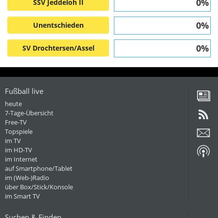
0%
SSV Jeddeloh II
0%
Unentschieden
0%
SV Drochtersen/Assel
Fußball live
heute
7-Tage-Übersicht
Free-TV
Topspiele
im TV
im HD-TV
im Internet
auf Smartphone/Tablet
im (Web-)Radio
über Box/Stick/Konsole
im Smart TV
Suchen & Finden