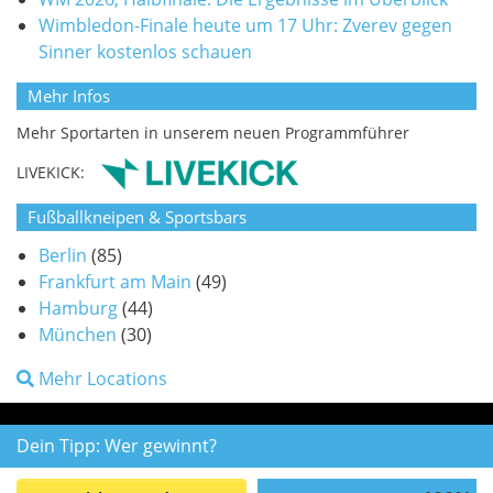
Wimbledon-Finale heute um 17 Uhr: Zverev gegen
Sinner kostenlos schauen
Mehr Infos
Mehr Sportarten in unserem neuen Programmführer
LIVEKICK:
Fußballkneipen & Sportsbars
Berlin
(85)
Frankfurt am Main
(49)
Hamburg
(44)
München
(30)
Mehr Locations
Dein Tipp: Wer gewinnt?