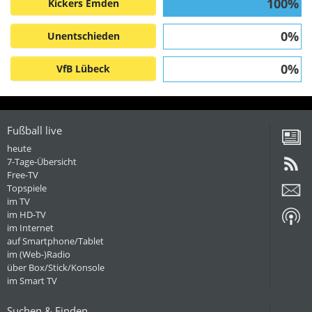
100%
Kickers Emden
0%
Unentschieden
0%
VfB Lübeck
Fußball live
heute
7-Tage-Übersicht
Free-TV
Topspiele
im TV
im HD-TV
im Internet
auf Smartphone/Tablet
im (Web-)Radio
über Box/Stick/Konsole
im Smart TV
Suchen & Finden