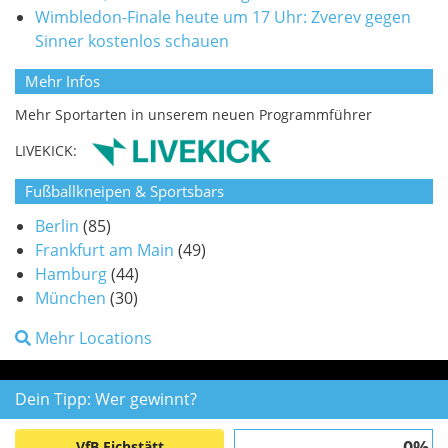
Wimbledon-Finale heute um 17 Uhr: Zverev gegen
Sinner kostenlos schauen
Mehr Infos
Mehr Sportarten in unserem neuen Programmführer
LIVEKICK:
Fußballkneipen & Sportsbars
Berlin
(85)
Frankfurt am Main
(49)
Hamburg
(44)
München
(30)
Mehr Locations
Dein Tipp: Wer gewinnt?
0%
VfB Eichstätt