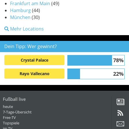
Frankfurt am Main
(49)
Hamburg
(44)
München
(30)
Mehr Locations
Dein Tipp: Wer gewinnt?
78%
Crystal Palace
22%
Rayo Vallecano
Fußball live
heute
7-Tage-Übersicht
Free-TV
Topspiele
im TV