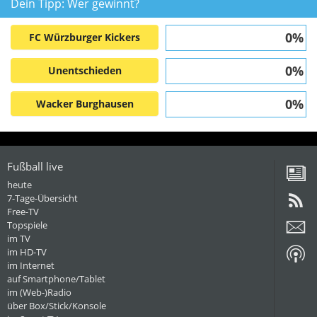
Dein Tipp: Wer gewinnt?
0%
FC Würzburger Kickers
0%
Unentschieden
0%
Wacker Burghausen
Fußball live
heute
7-Tage-Übersicht
Free-TV
Topspiele
im TV
im HD-TV
im Internet
auf Smartphone/Tablet
im (Web-)Radio
über Box/Stick/Konsole