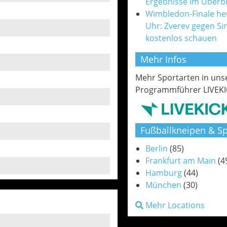
Ergebnisse im Überbl
Wimbledon-Finale he
Uhr: Zverev gegen Si
kostenlos schauen
Mehr Infos
Mehr Sportarten in un
Programmführer LIVEKI
Fußballkneipen & Sp
Berlin
(85)
Frankfurt am Main
(4
Hamburg
(44)
München
(30)
Mehr Locations