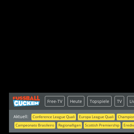
Free-TV
Heute
Topspiele
TV
Li
Aktuell:
Conference League Quali
Europa League Quali
Champion
Campeonato Brasileiro
Regionalligen
Scottish Premiership
Erediv