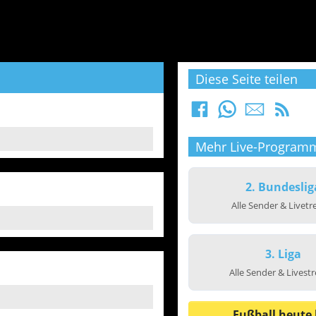
Diese Seite teilen
Mehr Live-Program
2. Bundeslig
Alle Sender & Livet
3. Liga
Alle Sender & Livest
Fußball heute 