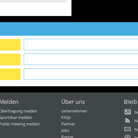
Melden
Über uns
Bleib
Übertragung melden
Unternehmen
N
Sportsbar melden
FAQs
N
Public Viewing melden
Partner
N
Jobs
Presse