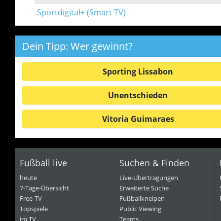
Sportdigital+ (Smart TV)
Dein Tipp: Wer gewinnt?
Sporting Lissabon
Unentschieden
Vitoria Guimaraes
Fußball live
Suchen & Finden
heute
Live-Übertragungen
7-Tage-Übersicht
Erweiterte Suche
Free-TV
Fußballkneipen
Topspiele
Public Viewing
im TV
Teams