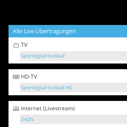
Alle Live-Übertragungen
TV
Sportdigital Fussball
HD-TV
Sportdigital Fussball HD
Internet (Livestream)
DAZN