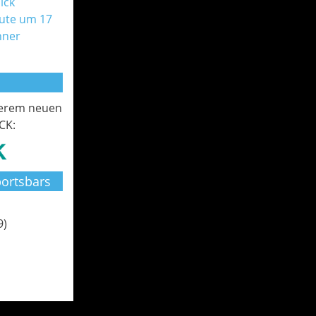
ick
ute um 17
nner
serem neuen
CK:
ortsbars
9)