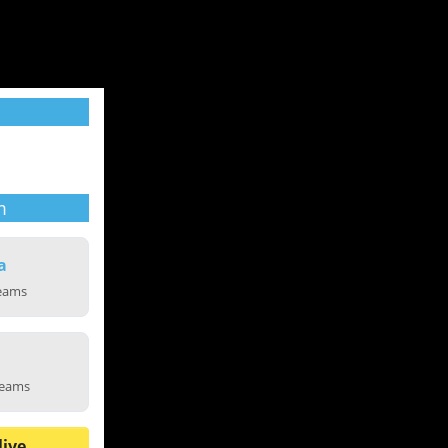
m
a
reams
reams
live