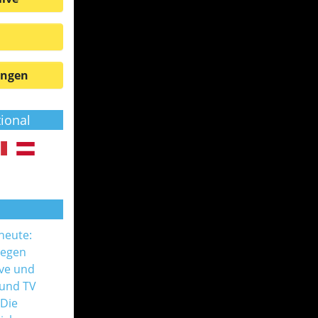
ungen
tional
 heute:
gegen
ive und
 und TV
 Die