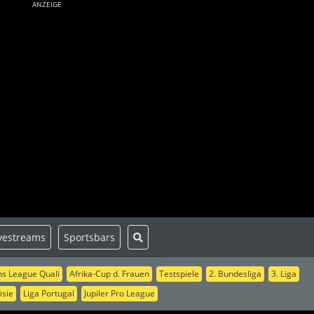
ANZEIGE
vestreams
Sportsbars
s League Quali
Afrika-Cup d. Frauen
Testspiele
2. Bundesliga
3. Liga
isie
Liga Portugal
Jupiler Pro League