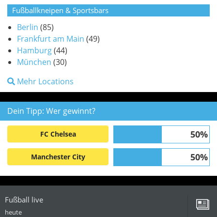
Fußballkneipen & Sportsbars
Berlin
(85)
Frankfurt am Main
(49)
Hamburg
(44)
München
(30)
Mehr Locations
Dein Tipp: Wer gewinnt?
50%
FC Chelsea
50%
Manchester City
Fußball live
heute