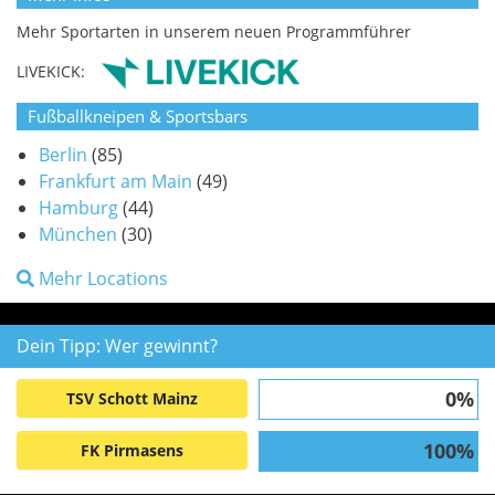
Mehr Sportarten in unserem neuen Programmführer
LIVEKICK:
Fußballkneipen & Sportsbars
Berlin
(85)
Frankfurt am Main
(49)
Hamburg
(44)
München
(30)
Mehr Locations
Dein Tipp: Wer gewinnt?
0%
TSV Schott Mainz
100%
FK Pirmasens