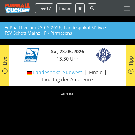
Free-TV
Heute
Fußball live am 23.05.2026, Landespokal Südwest,
TSV Schott Mainz - FK Pirmasens
Sa, 23.05.2026
13:30 Uhr
Tipp
Live
Landespokal Südwest
Finale
Finaltag der Amateure
ANZEIGE