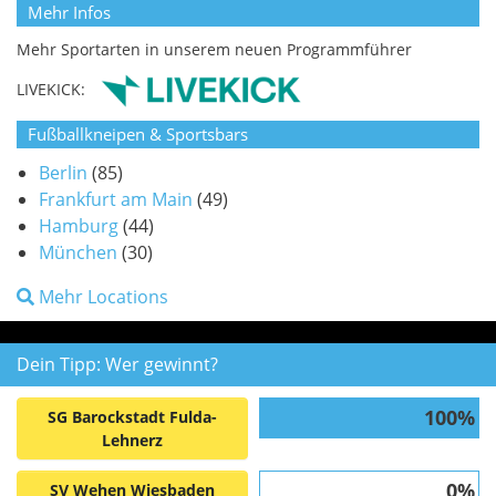
Mehr Infos
Mehr Sportarten in unserem neuen Programmführer
LIVEKICK:
Fußballkneipen & Sportsbars
Berlin
(85)
Frankfurt am Main
(49)
Hamburg
(44)
München
(30)
Mehr Locations
Dein Tipp: Wer gewinnt?
100%
SG Barockstadt Fulda-
Lehnerz
0%
SV Wehen Wiesbaden