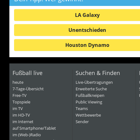
LA Galaxy
Unentschieden
Houston Dynamo
Fußball live
Suchen & Finden
heute
Live-Übertragungen
7-Tage-Übersicht
Erweiterte Suche
Free-TV
Fußballkneipen
Topspiele
Public Viewing
im TV
Teams
im HD-TV
Wettbewerbe
im Internet
Sender
auf Smartphone/Tablet
im (Web-)Radio