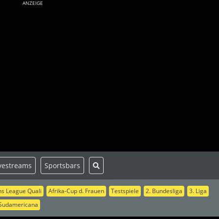
ANZEIGE
vestreams
Sportsbars
s League Quali
Afrika-Cup d. Frauen
Testspiele
2. Bundesliga
3. Liga
Sudamericana