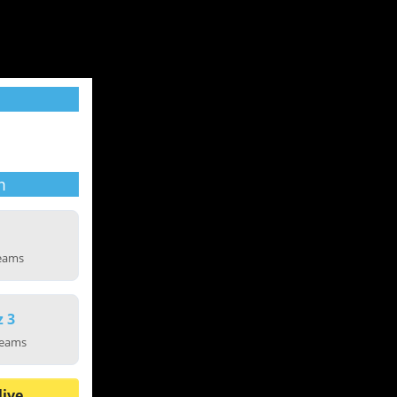
m
reams
z 3
reams
live