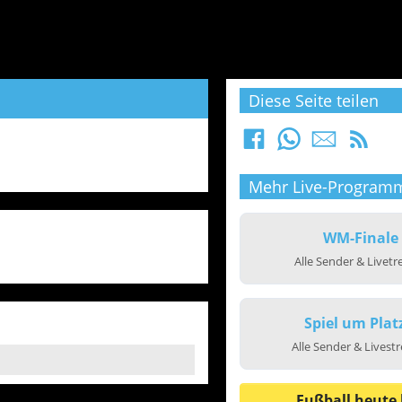
Diese Seite teilen
Mehr Live-Program
WM-Finale
Alle Sender & Livet
Spiel um Plat
Alle Sender & Livest
Fußball heute 