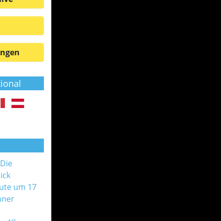
ungen
tional
 Die
ick
ute um 17
nner