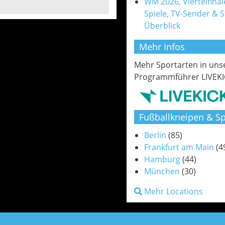
WM 2026, Viertelfinale
Spiele, TV-Sender & 
Überblick
Mehr Infos
Mehr Sportarten in un
Programmführer LIVEKI
Fußballkneipen & Sp
Berlin
(85)
Frankfurt am Main
(4
Hamburg
(44)
München
(30)
Mehr Locations