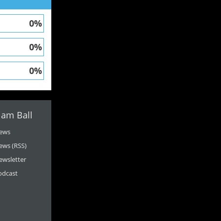
0%
0%
0%
 am Ball
ews
ews (RSS)
ewsletter
odcast