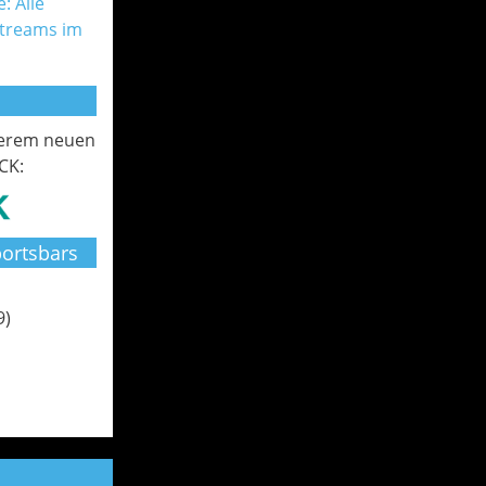
: Alle
Streams im
serem neuen
CK:
ortsbars
9)