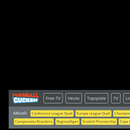
Free-TV
Heute
Topspiele
TV
Li
Aktuell:
Conference League Quali
Europa League Quali
Champion
Campeonato Brasileiro
Regionalligen
Scottish Premiership
Copa 