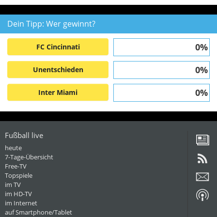
Dein Tipp: Wer gewinnt?
0%
FC Cincinnati
0%
Unentschieden
0%
Inter Miami
Fußball live
heute
7-Tage-Übersicht
Free-TV
Topspiele
im TV
im HD-TV
im Internet
auf Smartphone/Tablet