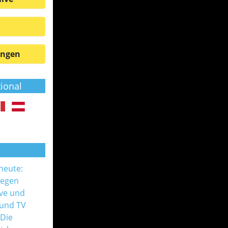
ungen
tional
 heute:
gegen
ive und
 und TV
 Die