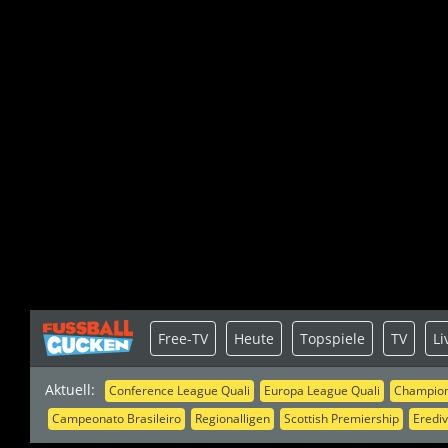
Free-TV
Heute
Topspiele
TV
Li
Aktuell:
Conference League Quali
Europa League Quali
Champion
Campeonato Brasileiro
Regionalligen
Scottish Premiership
Erediv