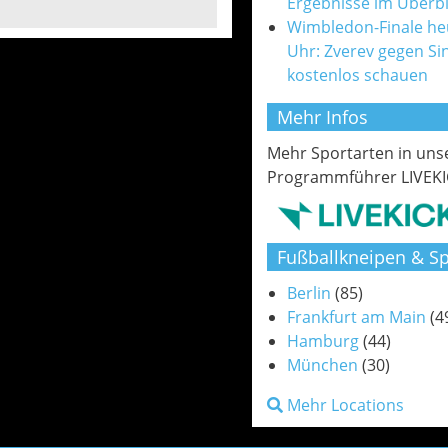
Ergebnisse im Überbl
Wimbledon-Finale he
Uhr: Zverev gegen Si
kostenlos schauen
Mehr Infos
Mehr Sportarten in un
Programmführer LIVEKI
Fußballkneipen & Sp
Berlin
(85)
Frankfurt am Main
(4
Hamburg
(44)
München
(30)
Mehr Locations