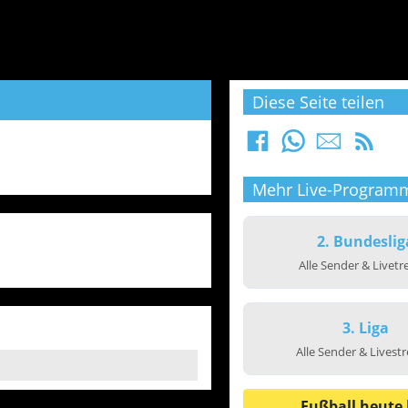
Diese Seite teilen
Mehr Live-Program
2. Bundeslig
Alle Sender & Livet
3. Liga
Alle Sender & Livest
Fußball heute 