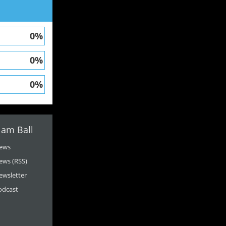
0%
0%
0%
 am Ball
ews
ews (RSS)
ewsletter
odcast