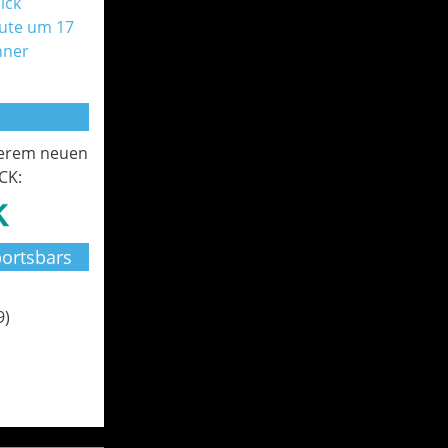
ick
ute um 17
nner
serem neuen
CK:
ortsbars
9)