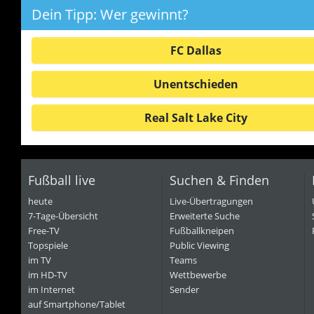
Dein Tipp: Wer gewinnt?
FC Dallas
Unentschieden
Real Salt Lake City
Fußball live
Suchen & Finden
heute
Live-Übertragungen
7-Tage-Übersicht
Erweiterte Suche
Free-TV
Fußballkneipen
Topspiele
Public Viewing
im TV
Teams
im HD-TV
Wettbewerbe
im Internet
Sender
auf Smartphone/Tablet