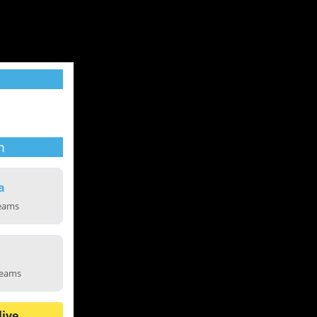
m
a
reams
reams
live