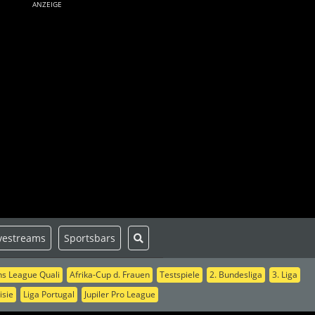
ANZEIGE
vestreams
Sportsbars
s League Quali
Afrika-Cup d. Frauen
Testspiele
2. Bundesliga
3. Liga
isie
Liga Portugal
Jupiler Pro League