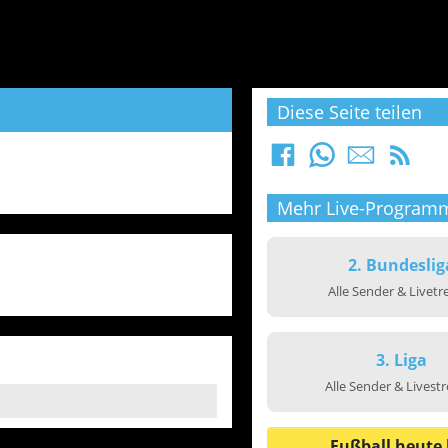
Diese Seite teilen
Mehr Live-Program
2. Bundeslig
Alle Sender & Livet
3. Liga
Alle Sender & Livest
Fußball heute 