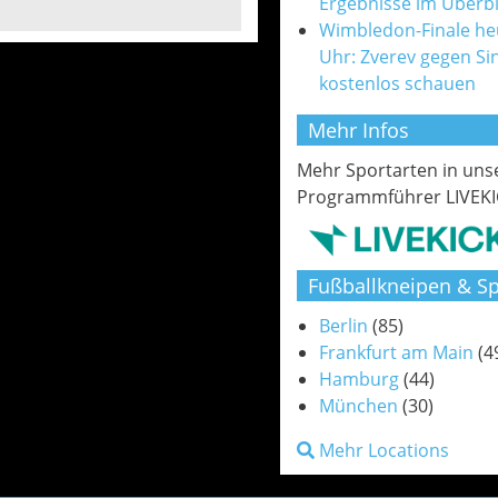
Ergebnisse im Überbl
Wimbledon-Finale he
Uhr: Zverev gegen Si
kostenlos schauen
Mehr Infos
Mehr Sportarten in un
Programmführer LIVEKI
Fußballkneipen & Sp
Berlin
(85)
Frankfurt am Main
(4
Hamburg
(44)
München
(30)
Mehr Locations