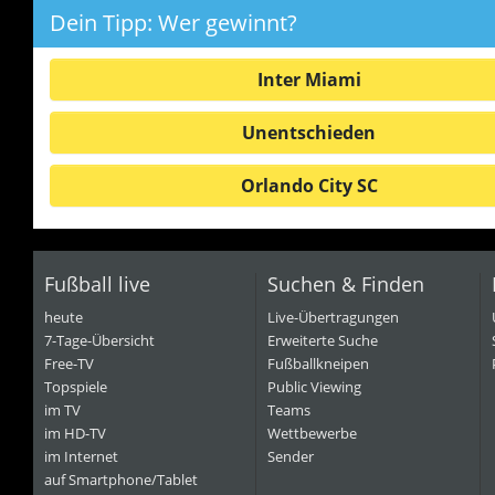
Dein Tipp: Wer gewinnt?
Inter Miami
Unentschieden
Orlando City SC
Fußball live
Suchen & Finden
heute
Live-Übertragungen
7-Tage-Übersicht
Erweiterte Suche
Free-TV
Fußballkneipen
Topspiele
Public Viewing
im TV
Teams
im HD-TV
Wettbewerbe
im Internet
Sender
auf Smartphone/Tablet