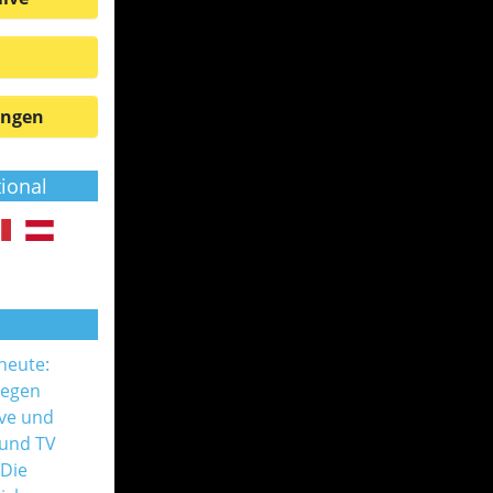
ungen
tional
 heute:
gegen
ive und
 und TV
 Die