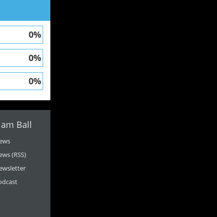
0%
0%
0%
 am Ball
ews
ews (RSS)
ewsletter
odcast