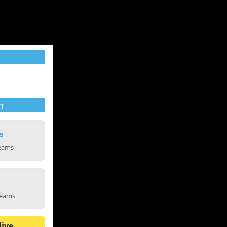
m
a
reams
reams
live