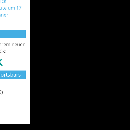
ick
ute um 17
nner
serem neuen
CK:
ortsbars
9)