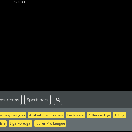
ANZEIGE
vestreams
Sportsbars
s League Quali
Afrika-Cup d. Frauen
Testspiele
2. Bundesliga
3. Liga
isie
Liga Portugal
Jupiler Pro League