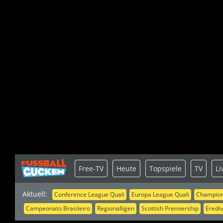
Free-TV
Heute
Topspiele
TV
Li
Aktuell:
Conference League Quali
Europa League Quali
Champion
Campeonato Brasileiro
Regionalligen
Scottish Premiership
Erediv