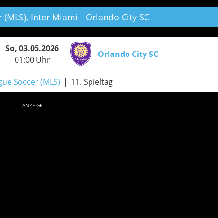
 (MLS),
Inter Miami - Orlando City SC
So, 03.05.2026
Orlando City SC
01:00 Uhr
gue Soccer (MLS)
11. Spieltag
ANZEIGE