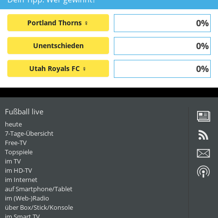
0%
Portland Thorns ♀
0%
Unentschieden
0%
Utah Royals FC ♀
Fußball live
heute
7-Tage-Übersicht
Free-TV
Topspiele
im TV
im HD-TV
im Internet
auf Smartphone/Tablet
im (Web-)Radio
über Box/Stick/Konsole
im Smart TV