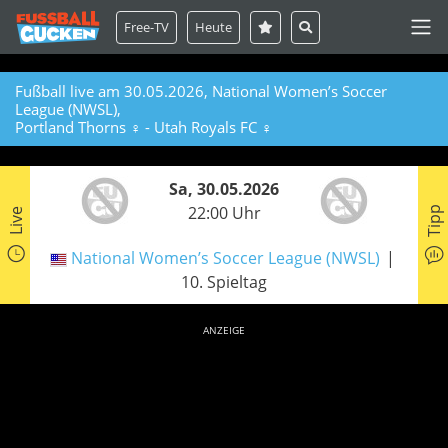
Free-TV
Heute
Fußball live am 30.05.2026, National Women’s Soccer
League (NWSL),
Portland Thorns ♀ - Utah Royals FC ♀
Sa, 30.05.2026
22:00 Uhr
Tipp
Live
National Women’s Soccer League (NWSL)
10. Spieltag
ANZEIGE