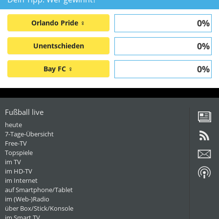
0%
Orlando Pride ♀
0%
Unentschieden
0%
Bay FC ♀
Fußball live
heute
7-Tage-Übersicht
Free-TV
Topspiele
im TV
im HD-TV
im Internet
auf Smartphone/Tablet
im (Web-)Radio
über Box/Stick/Konsole
im Smart TV