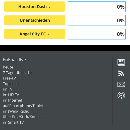
0%
Houston Dash ♀
0%
Unentschieden
0%
Angel City FC ♀
Fußball live
heute
7-Tage-Übersicht
Free-TV
Topspiele
im TV
im HD-TV
im Internet
auf Smartphone/Tablet
im (Web-)Radio
über Box/Stick/Konsole
im Smart TV