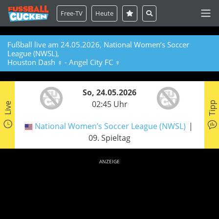
Free-TV
Heute
Fußball live am 24.05.2026, National Women’s Soccer
League (NWSL),
Houston Dash ♀ - Angel City FC ♀
So, 24.05.2026
02:45 Uhr
Tipp
Live
National Women’s Soccer League (NWSL)
09. Spieltag
ANZEIGE