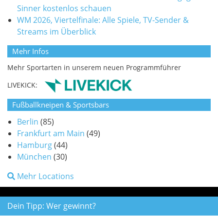
Sinner kostenlos schauen
WM 2026, Viertelfinale: Alle Spiele, TV-Sender &
Streams im Überblick
Mehr Infos
Mehr Sportarten in unserem neuen Programmführer
LIVEKICK:
Fußballkneipen & Sportsbars
Berlin
(85)
Frankfurt am Main
(49)
Hamburg
(44)
München
(30)
Mehr Locations
Dein Tipp: Wer gewinnt?