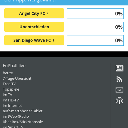
0%
Angel City FC ♀
0%
Unentschieden
0%
San Diego Wave FC ♀
Fußball live
heute
7-Tage-Übersicht
Free-TV
Topspiele
im TV
im HD-TV
im Internet
auf Smartphone/Tablet
im (Web-)Radio
über Box/Stick/Konsole
im Smart TV