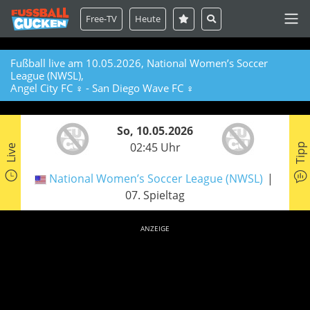
Free-TV
Heute
Fußball live am 10.05.2026, National Women’s Soccer
League (NWSL),
Angel City FC ♀ - San Diego Wave FC ♀
So, 10.05.2026
02:45 Uhr
Tipp
Live
National Women’s Soccer League (NWSL)
07. Spieltag
ANZEIGE