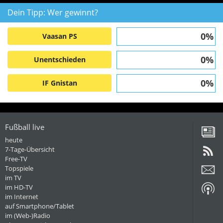
Dein Tipp: Wer gewinnt?
0%
Vaasan PS
0%
Unentschieden
0%
IF Gnistan
Fußball live
heute
7-Tage-Übersicht
Free-TV
Topspiele
im TV
im HD-TV
im Internet
auf Smartphone/Tablet
im (Web-)Radio