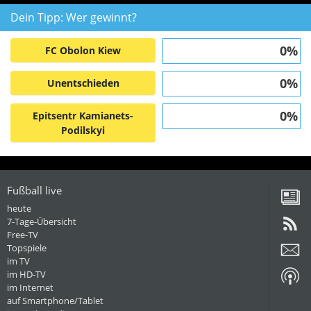
Dein Tipp: Wer gewinnt?
0%
FC Obolon Kiew
0%
Unentschieden
0%
Epitsentr Kamianets-
Podilskyi
Fußball live
heute
7-Tage-Übersicht
Free-TV
Topspiele
im TV
im HD-TV
im Internet
auf Smartphone/Tablet