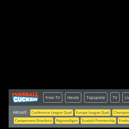
Free-TV
Heute
Topspiele
TV
Li
Aktuell:
Conference League Quali
Europa League Quali
Champion
Campeonato Brasileiro
Regionalligen
Scottish Premiership
Erediv