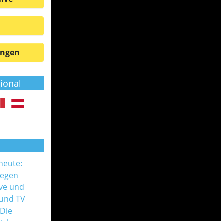
ungen
tional
 heute:
gegen
ive und
 und TV
 Die