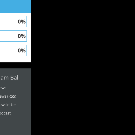
0%
0%
0%
 am Ball
ews
ews (RSS)
ewsletter
odcast