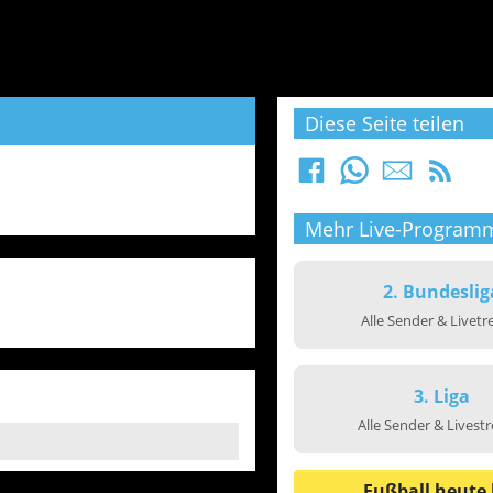
Diese Seite teilen
Mehr Live-Program
2. Bundeslig
Alle Sender & Livet
3. Liga
Alle Sender & Livest
Fußball heute 