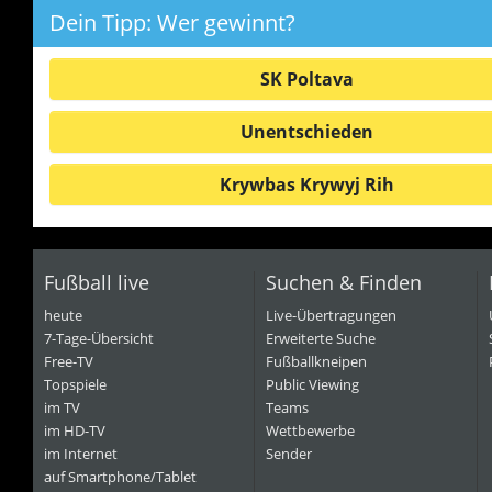
Dein Tipp: Wer gewinnt?
SK Poltava
Unentschieden
Krywbas Krywyj Rih
Fußball live
Suchen & Finden
heute
Live-Übertragungen
7-Tage-Übersicht
Erweiterte Suche
Free-TV
Fußballkneipen
Topspiele
Public Viewing
im TV
Teams
im HD-TV
Wettbewerbe
im Internet
Sender
auf Smartphone/Tablet