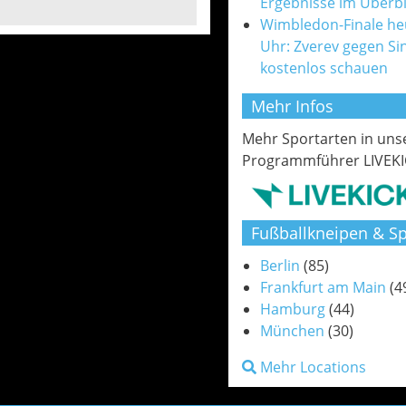
Ergebnisse im Überbl
Wimbledon-Finale he
Uhr: Zverev gegen Si
kostenlos schauen
Mehr Infos
Mehr Sportarten in un
Programmführer LIVEKI
Fußballkneipen & Sp
Berlin
(85)
Frankfurt am Main
(4
Hamburg
(44)
München
(30)
Mehr Locations