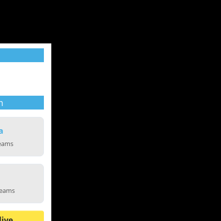
m
a
reams
reams
live