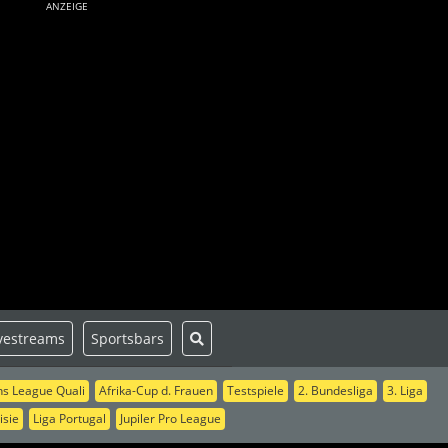
ANZEIGE
vestreams
Sportsbars
s League Quali
Afrika-Cup d. Frauen
Testspiele
2. Bundesliga
3. Liga
isie
Liga Portugal
Jupiler Pro League