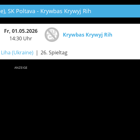
e),
SK Poltava - Krywbas Krywyj Rih
Fr, 01.05.2026
Krywbas Krywyj Rih
14:30 Uhr
Liha (Ukraine)
26. Spieltag
ANZEIGE