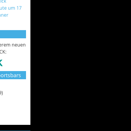
ick
ute um 17
nner
serem neuen
CK:
ortsbars
9)