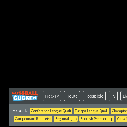
Free-TV
Heute
Topspiele
TV
Li
Aktuell:
Conference League Quali
Europa League Quali
Champion
Campeonato Brasileiro
Regionalligen
Scottish Premiership
Copa 