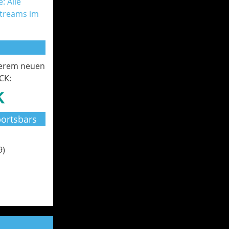
: Alle
Streams im
serem neuen
CK:
ortsbars
9)