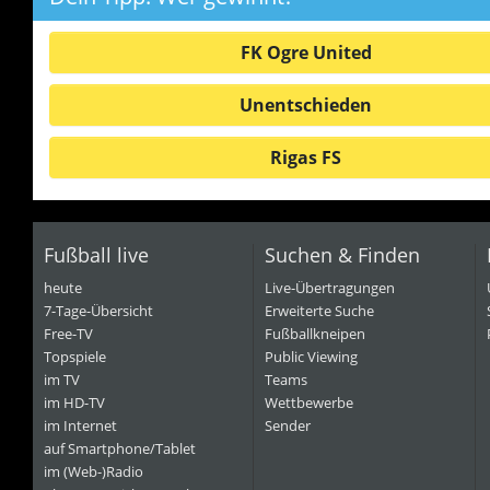
FK Ogre United
Unentschieden
Rigas FS
Fußball live
Suchen & Finden
heute
Live-Übertragungen
7-Tage-Übersicht
Erweiterte Suche
Free-TV
Fußballkneipen
Topspiele
Public Viewing
im TV
Teams
im HD-TV
Wettbewerbe
im Internet
Sender
auf Smartphone/Tablet
im (Web-)Radio