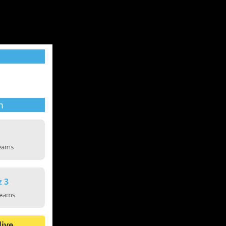
m
reams
z 3
reams
live