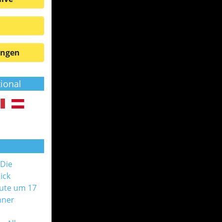
ungen
tional
 Die
ick
ute um 17
nner