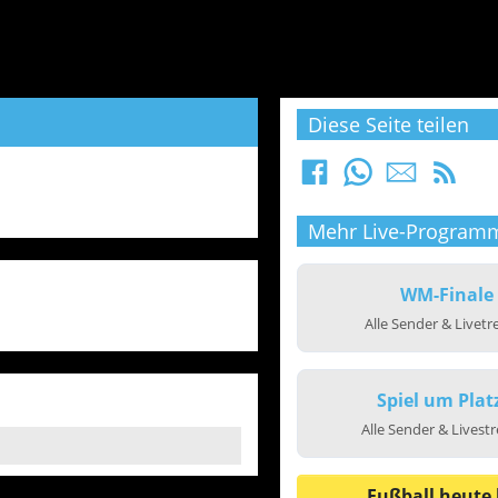
Diese Seite teilen
Mehr Live-Program
WM-Finale
Alle Sender & Livet
Spiel um Plat
Alle Sender & Livest
Fußball heute 