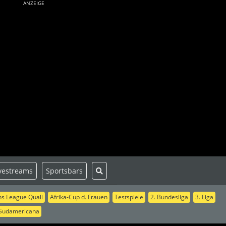
ANZEIGE
vestreams
Sportsbars
s League Quali
Afrika-Cup d. Frauen
Testspiele
2. Bundesliga
3. Liga
Sudamericana