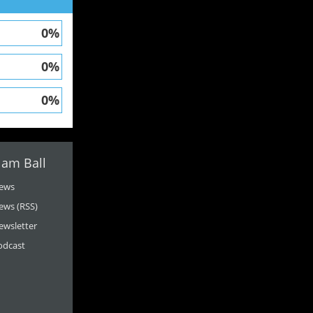
0%
0%
0%
 am Ball
ews
ews (RSS)
ewsletter
odcast