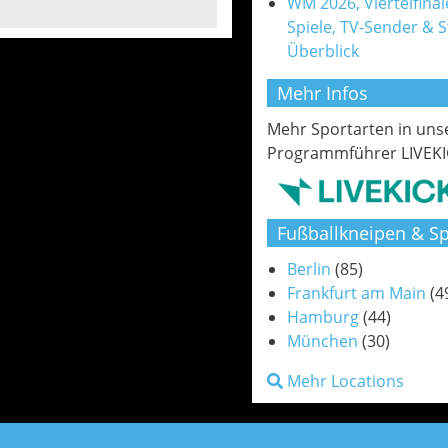
WM 2026, Viertelfinale
Spiele, TV-Sender & 
Überblick
Mehr Infos
Mehr Sportarten in un
Programmführer LIVEKI
Fußballkneipen & Sp
Berlin
(85)
Frankfurt am Main
(4
Hamburg
(44)
München
(30)
Mehr Locations