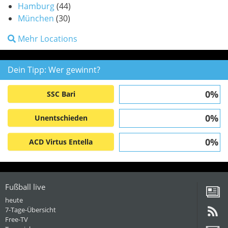
Hamburg
(44)
München
(30)
Mehr Locations
Dein Tipp: Wer gewinnt?
0%
SSC Bari
0%
Unentschieden
0%
ACD Virtus Entella
Fußball live
heute
7-Tage-Übersicht
Free-TV