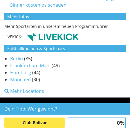
Sinner kostenlos schauen
Mehr Infos
Mehr Sportarten in unserem neuen Programmführer
LIVEKICK:
Fußballkneipen & Sportsbars
Berlin
(85)
Frankfurt am Main
(49)
Hamburg
(44)
München
(30)
Mehr Locations
Dein Tipp: Wer gewinnt?
0%
Club Bolivar