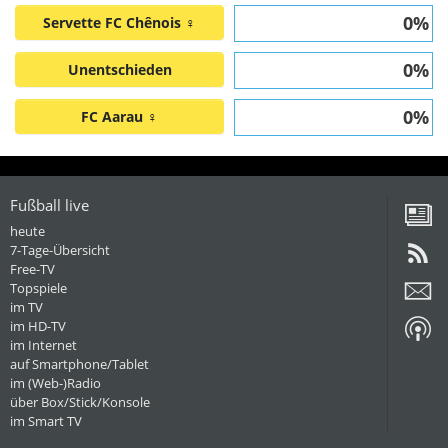
0%
Servette FC Chênois ♀
0%
Unentschieden
0%
FC Aarau ♀
Fußball live
heute
7-Tage-Übersicht
Free-TV
Topspiele
im TV
im HD-TV
im Internet
auf Smartphone/Tablet
im (Web-)Radio
über Box/Stick/Konsole
im Smart TV