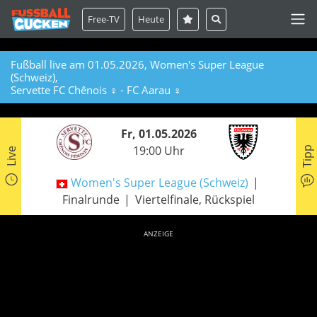
Free-TV
Heute
Fußball live am 01.05.2026, Women's Super League
(Schweiz),
Servette FC Chênois ♀ - FC Aarau ♀
Fr, 01.05.2026
19:00 Uhr
Tipp
Live
Women's Super League (Schweiz)
Finalrunde
Viertelfinale, Rückspiel
ANZEIGE