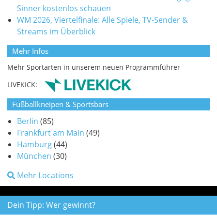
Sinner kostenlos schauen
WM 2026, Viertelfinale: Alle Spiele, TV-Sender &
Streams im Überblick
Mehr Infos
Mehr Sportarten in unserem neuen Programmführer
LIVEKICK:
Fußballkneipen & Sportsbars
Berlin
(85)
Frankfurt am Main
(49)
Hamburg
(44)
München
(30)
Mehr Locations
Dein Tipp: Wer gewinnt?