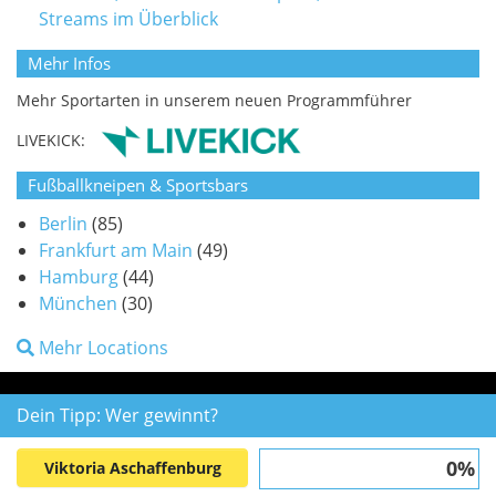
Streams im Überblick
Mehr Infos
Mehr Sportarten in unserem neuen Programmführer
LIVEKICK:
Fußballkneipen & Sportsbars
Berlin
(85)
Frankfurt am Main
(49)
Hamburg
(44)
München
(30)
Mehr Locations
Dein Tipp: Wer gewinnt?
0%
Viktoria Aschaffenburg