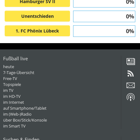
0%
Hamburger SV II
0%
Unentschieden
0%
1. FC Phönix Lübeck
Fußball live
heute
7-Tage-Übersicht
Free-TV
Topspiele
im TV
im HD-TV
im Internet
auf Smartphone/Tablet
im (Web-)Radio
über Box/Stick/Konsole
im Smart TV
Suchen & Finden