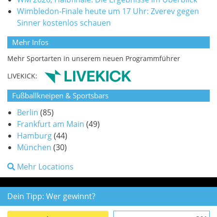
Wimbledon-Finale heute um 17 Uhr: Zverev gegen
Sinner kostenlos schauen
Mehr Infos
Mehr Sportarten in unserem neuen Programmführer
LIVEKICK:
Fußballkneipen & Sportsbars
Berlin
(85)
Frankfurt am Main
(49)
Hamburg
(44)
München
(30)
Mehr Locations
Dein Tipp: Wer gewinnt?