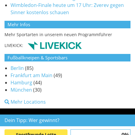
Wimbledon-Finale heute um 17 Uhr: Zverev gegen
Sinner kostenlos schauen
Mehr Infos
Mehr Sportarten in unserem neuen Programmführer
LIVEKICK:
Fußballkneipen & Sportsbars
Berlin
(85)
Frankfurt am Main
(49)
Hamburg
(44)
München
(30)
Mehr Locations
Dein Tipp: Wer gewinnt?
0%
Sportfreunde Lotte