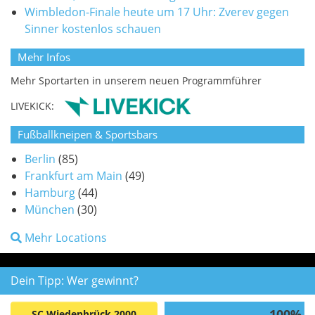
Wimbledon-Finale heute um 17 Uhr: Zverev gegen
Sinner kostenlos schauen
Mehr Infos
Mehr Sportarten in unserem neuen Programmführer
LIVEKICK:
Fußballkneipen & Sportsbars
Berlin
(85)
Frankfurt am Main
(49)
Hamburg
(44)
München
(30)
Mehr Locations
Dein Tipp: Wer gewinnt?
100%
SC Wiedenbrück 2000