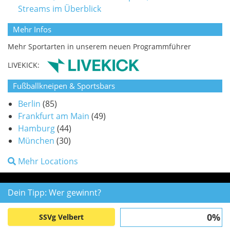
Streams im Überblick
Mehr Infos
Mehr Sportarten in unserem neuen Programmführer
LIVEKICK:
Fußballkneipen & Sportsbars
Berlin
(85)
Frankfurt am Main
(49)
Hamburg
(44)
München
(30)
Mehr Locations
Dein Tipp: Wer gewinnt?
0%
SSVg Velbert