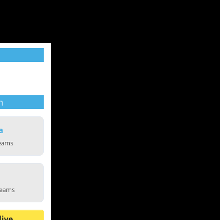
m
a
reams
reams
live