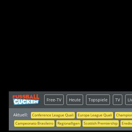
Free-TV
Heute
Topspiele
TV
Li
Aktuell:
Conference League Quali
Europa League Quali
Champion
Campeonato Brasileiro
Regionalligen
Scottish Premiership
Erediv