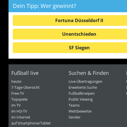
Dein Tipp: Wer gewinnt?
Fortuna Düsseldorf II
Unentschieden
SF Siegen
Fußball live
Suchen & Finden
heute
Live-Übertragungen
7-Tage-Übersicht
Erweiterte Suche
Free-TV
Fußballkneipen
Topspiele
Public Viewing
im TV
Teams
im HD-TV
Wettbewerbe
im Internet
Sender
auf Smartphone/Tablet