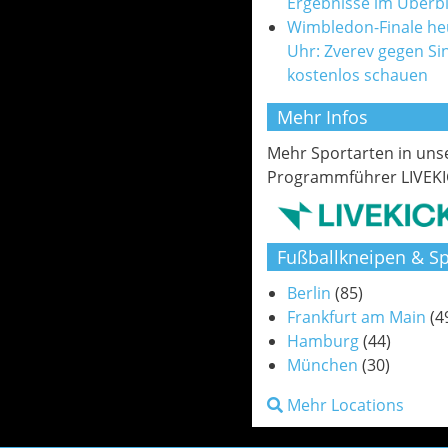
Ergebnisse im Überbl
Wimbledon-Finale he
Uhr: Zverev gegen Si
kostenlos schauen
Mehr Infos
Mehr Sportarten in un
Programmführer LIVEKI
Fußballkneipen & Sp
Berlin
(85)
Frankfurt am Main
(4
Hamburg
(44)
München
(30)
Mehr Locations