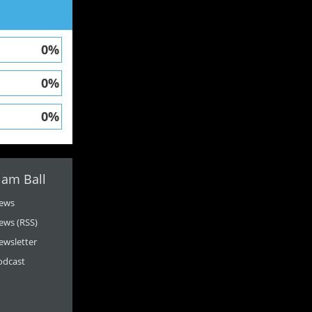
0%
0%
0%
 am Ball
ews
ews (RSS)
ewsletter
odcast