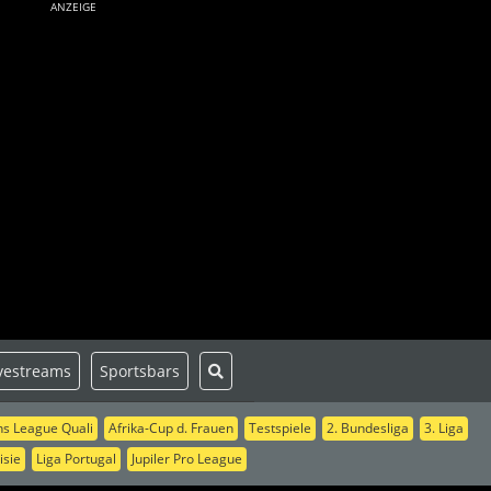
ANZEIGE
vestreams
Sportsbars
s League Quali
Afrika-Cup d. Frauen
Testspiele
2. Bundesliga
3. Liga
isie
Liga Portugal
Jupiler Pro League