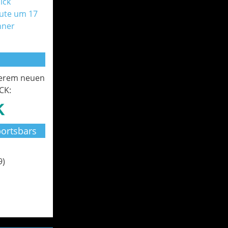
ick
ute um 17
nner
serem neuen
CK:
ortsbars
9)