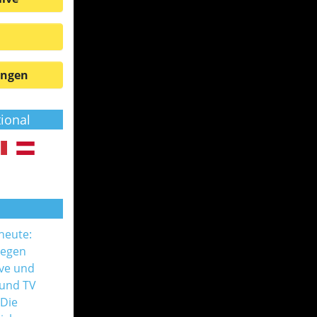
ungen
tional
 heute:
gegen
ive und
 und TV
 Die