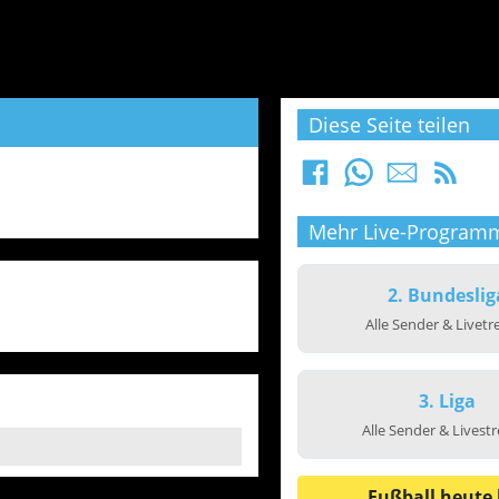
Diese Seite teilen
Mehr Live-Program
2. Bundeslig
Alle Sender & Livet
3. Liga
Alle Sender & Livest
Fußball heute 