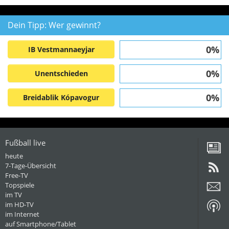
Dein Tipp: Wer gewinnt?
0%
IB Vestmannaeyjar
0%
Unentschieden
0%
Breidablik Kópavogur
Fußball live
heute
7-Tage-Übersicht
Free-TV
Topspiele
im TV
im HD-TV
im Internet
auf Smartphone/Tablet