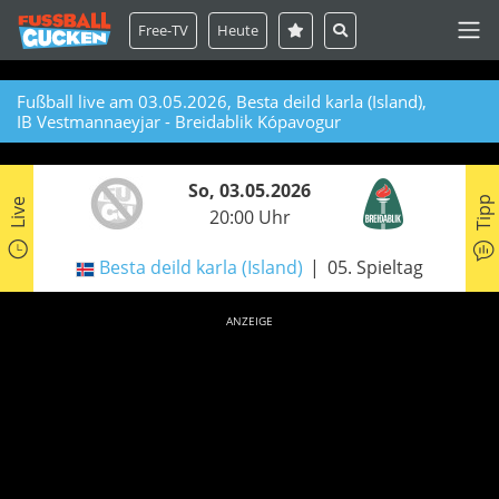
Free-TV
Heute
Fußball live am 03.05.2026, Besta deild karla (Island),
IB Vestmannaeyjar - Breidablik Kópavogur
So, 03.05.2026
Tipp
Live
20:00 Uhr
Besta deild karla (Island)
05. Spieltag
ANZEIGE