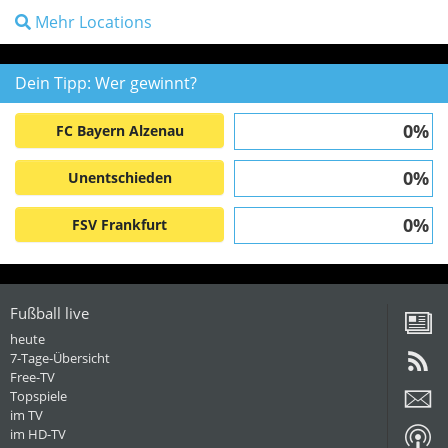
Mehr Locations
Dein Tipp: Wer gewinnt?
0%
FC Bayern Alzenau
0%
Unentschieden
0%
FSV Frankfurt
Fußball live
heute
7-Tage-Übersicht
Free-TV
Topspiele
im TV
im HD-TV