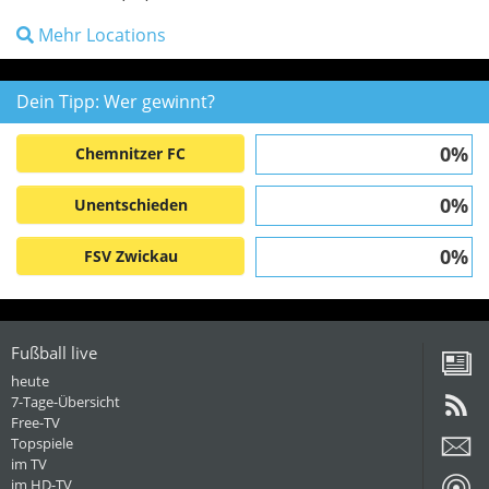
Mehr Locations
Dein Tipp: Wer gewinnt?
0%
Chemnitzer FC
0%
Unentschieden
0%
FSV Zwickau
Fußball live
heute
7-Tage-Übersicht
Free-TV
Topspiele
im TV
im HD-TV