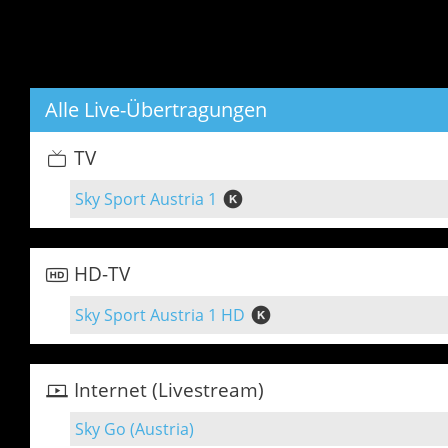
Alle Live-Übertragungen
TV
Sky Sport Austria 1
HD-TV
Sky Sport Austria 1 HD
Internet (Livestream)
Sky Go (Austria)