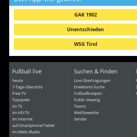
GAK 1902
Unentschieden
WSG Tirol
Fußball live
Suchen & Finden
heute
Live-Übertragungen
7-Tage-Übersicht
Erweiterte Suche
Free-TV
Fußballkneipen
Topspiele
Public Viewing
im TV
Teams
im HD-TV
Wettbewerbe
im Internet
Sender
auf Smartphone/Tablet
im (Web-)Radio