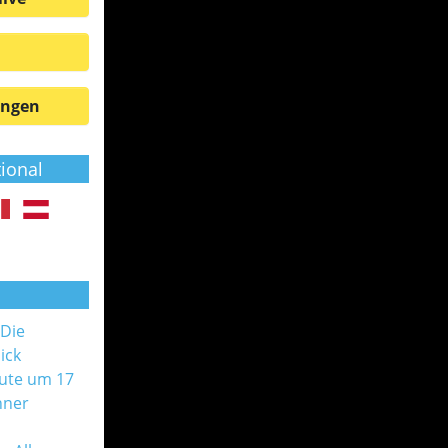
ungen
tional
 Die
ick
ute um 17
nner