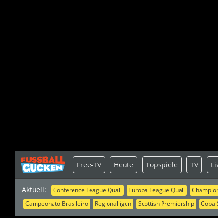
Free-TV
Heute
Topspiele
TV
Li
Aktuell:
Conference League Quali
Europa League Quali
Champion
Campeonato Brasileiro
Regionalligen
Scottish Premiership
Copa 