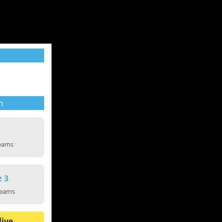
m
reams
z 3
reams
live