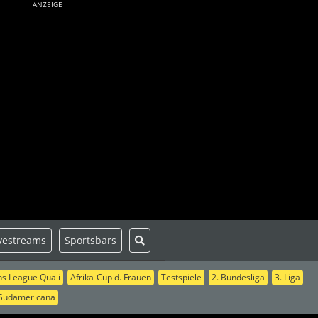
ANZEIGE
vestreams
Sportsbars
s League Quali
Afrika-Cup d. Frauen
Testspiele
2. Bundesliga
3. Liga
Sudamericana