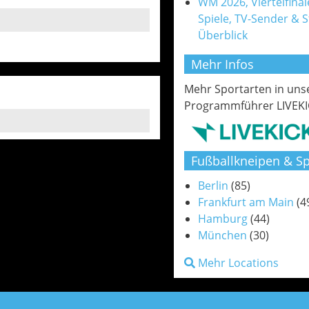
WM 2026, Viertelfinale
Spiele, TV-Sender & 
Überblick
Mehr Infos
Mehr Sportarten in un
Programmführer LIVEKI
Fußballkneipen & Sp
Berlin
(85)
Frankfurt am Main
(4
Hamburg
(44)
München
(30)
Mehr Locations