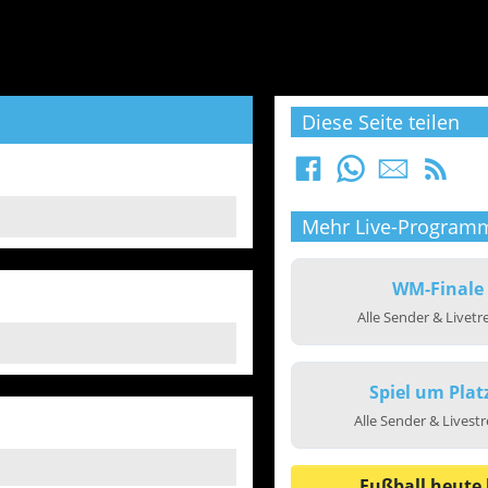
Diese Seite teilen
Mehr Live-Program
WM-Finale
Alle Sender & Livet
Spiel um Plat
Alle Sender & Livest
Fußball heute 