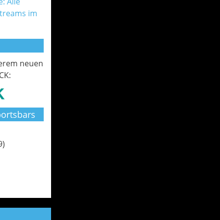
: Alle
Streams im
serem neuen
CK:
ortsbars
9)