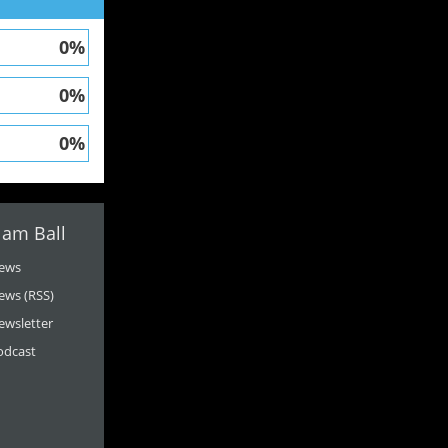
0%
0%
0%
 am Ball
ews
ews (RSS)
ewsletter
odcast