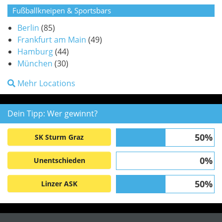
Fußballkneipen & Sportsbars
Berlin
(85)
Frankfurt am Main
(49)
Hamburg
(44)
München
(30)
Mehr Locations
Dein Tipp: Wer gewinnt?
50%
SK Sturm Graz
0%
Unentschieden
50%
Linzer ASK