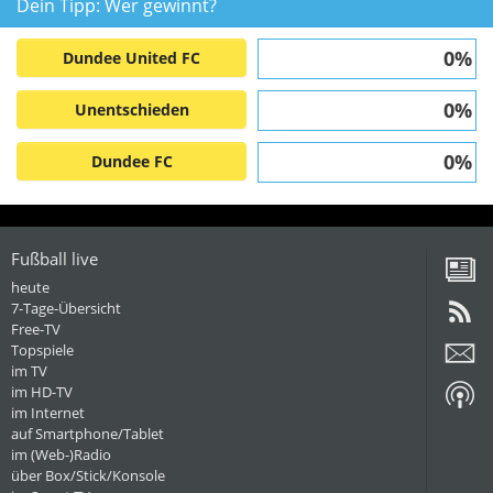
Dein Tipp: Wer gewinnt?
0%
Dundee United FC
0%
Unentschieden
0%
Dundee FC
Fußball live
heute
7-Tage-Übersicht
Free-TV
Topspiele
im TV
im HD-TV
im Internet
auf Smartphone/Tablet
im (Web-)Radio
über Box/Stick/Konsole