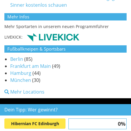
Sinner kostenlos schauen
Mehr Infos
Mehr Sportarten in unserem neuen Programmführer
LIVEKICK:
Fußballkneipen & Sportsbars
Berlin
(85)
Frankfurt am Main
(49)
Hamburg
(44)
München
(30)
Mehr Locations
Dein Tipp: Wer gewinnt?
0%
Hibernian FC Edinburgh