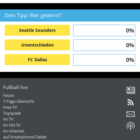
Dein Tipp: Wer gewinnt?
0%
Seattle Sounders
0%
Unentschieden
0%
FC Dallas
Fußball live
heute
7-Tage-Übersicht
Free-TV
Topspiele
im TV
im HD-TV
im Internet
auf Smartphone/Tablet