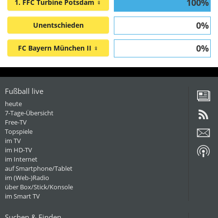
100%
1. FFC Turbine Potsdam ♀
0%
Unentschieden
0%
FC Bayern München II ♀
Fußball live
heute
7-Tage-Übersicht
Free-TV
Topspiele
im TV
im HD-TV
im Internet
auf Smartphone/Tablet
im (Web-)Radio
über Box/Stick/Konsole
im Smart TV
Suchen & Finden