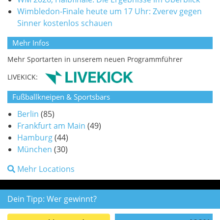
Wimbledon-Finale heute um 17 Uhr: Zverev gegen
Sinner kostenlos schauen
Mehr Infos
Mehr Sportarten in unserem neuen Programmführer
LIVEKICK:
Fußballkneipen & Sportsbars
Berlin
(85)
Frankfurt am Main
(49)
Hamburg
(44)
München
(30)
Mehr Locations
Dein Tipp: Wer gewinnt?