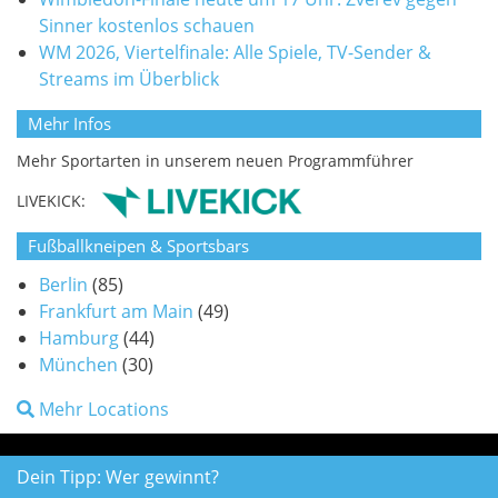
Sinner kostenlos schauen
WM 2026, Viertelfinale: Alle Spiele, TV-Sender &
Streams im Überblick
Mehr Infos
Mehr Sportarten in unserem neuen Programmführer
LIVEKICK:
Fußballkneipen & Sportsbars
Berlin
(85)
Frankfurt am Main
(49)
Hamburg
(44)
München
(30)
Mehr Locations
Dein Tipp: Wer gewinnt?