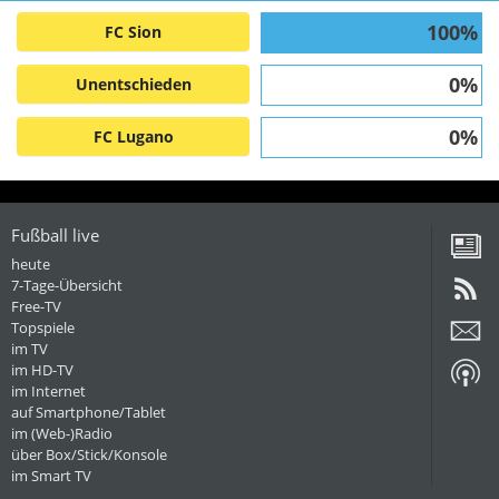
100%
FC Sion
0%
Unentschieden
0%
FC Lugano
Fußball live
heute
7-Tage-Übersicht
Free-TV
Topspiele
im TV
im HD-TV
im Internet
auf Smartphone/Tablet
im (Web-)Radio
über Box/Stick/Konsole
im Smart TV