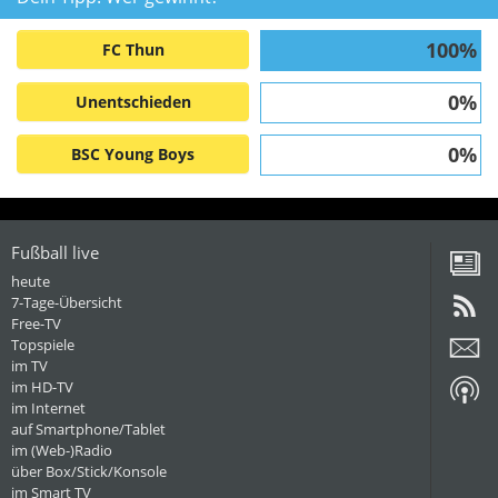
100%
FC Thun
0%
Unentschieden
0%
BSC Young Boys
Fußball live
heute
7-Tage-Übersicht
Free-TV
Topspiele
im TV
im HD-TV
im Internet
auf Smartphone/Tablet
im (Web-)Radio
über Box/Stick/Konsole
im Smart TV