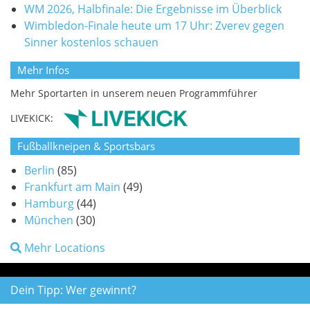
WM 2026, Halbfinale: Die Ergebnisse im Überblick
Wimbledon-Finale heute um 17 Uhr: Zverev gegen
Sinner kostenlos schauen
Mehr Infos
Mehr Sportarten in unserem neuen Programmführer
LIVEKICK:
Fußballkneipen & Sportsbars
Berlin
(85)
Frankfurt am Main
(49)
Hamburg
(44)
München
(30)
Mehr Locations
Dein Tipp: Wer gewinnt?