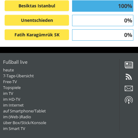
100%
Besiktas Istanbul
0%
Unentschieden
0%
Fatih Karagümrük SK
Fußball live
heute
7-Tage-Übersicht
Free-TV
Topspiele
im TV
im HD-TV
im Internet
auf Smartphone/Tablet
im (Web-)Radio
über Box/Stick/Konsole
im Smart TV