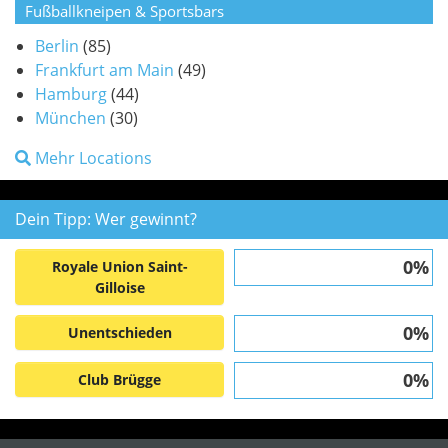
Fußballkneipen & Sportsbars
Berlin
(85)
Frankfurt am Main
(49)
Hamburg
(44)
München
(30)
Mehr Locations
Dein Tipp: Wer gewinnt?
0%
Royale Union Saint-
Gilloise
0%
Unentschieden
0%
Club Brügge