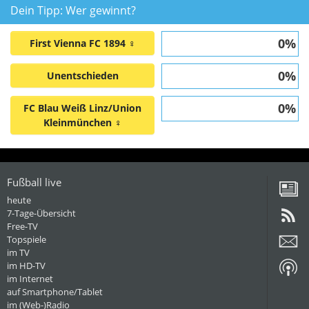
Dein Tipp: Wer gewinnt?
0%
First Vienna FC 1894 ♀
0%
Unentschieden
0%
FC Blau Weiß Linz/Union
Kleinmünchen ♀
Fußball live
heute
7-Tage-Übersicht
Free-TV
Topspiele
im TV
im HD-TV
im Internet
auf Smartphone/Tablet
im (Web-)Radio