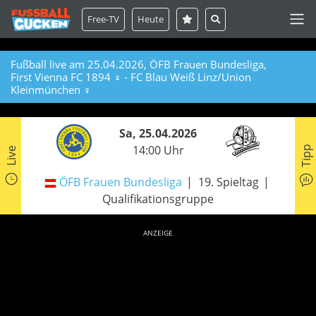
Free-TV
Heute
Fußball live am 25.04.2026, ÖFB Frauen Bundesliga,
First Vienna FC 1894 ♀ - FC Blau Weiß Linz/Union
Kleinmünchen ♀
Sa, 25.04.2026
14:00 Uhr
Tipp
Live
ÖFB Frauen Bundesliga
19. Spieltag
Qualifikationsgruppe
ANZEIGE