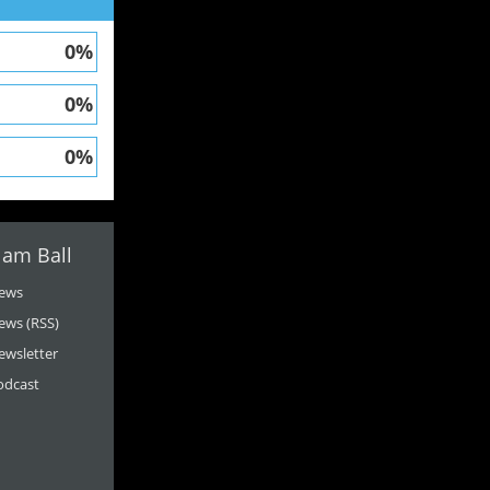
0%
0%
0%
 am Ball
ews
ews (RSS)
ewsletter
odcast