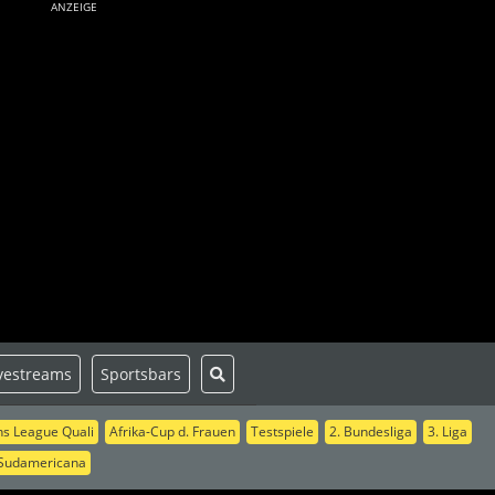
ANZEIGE
vestreams
Sportsbars
s League Quali
Afrika-Cup d. Frauen
Testspiele
2. Bundesliga
3. Liga
Sudamericana