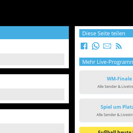
Diese Seite teilen
Mehr Live-Program
WM-Finale
Alle Sender & Livet
Spiel um Plat
Alle Sender & Livest
Fußball heute 