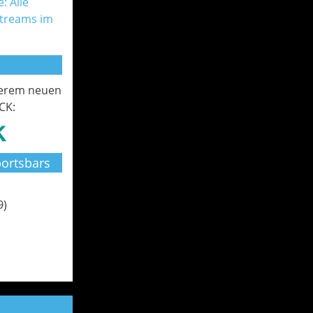
: Alle
Streams im
serem neuen
CK:
ortsbars
9)