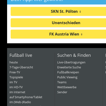
SKN St. Pölten ♀
Unentschieden
FK Austria Wien ♀
Fußball live
Suchen & Finden
heute
Live-Übertragungen
7-Tage-Übersicht
Erweiterte Suche
Free-TV
Fußballkneipen
Topspiele
Public Viewing
im TV
Teams
im HD-TV
Wettbewerbe
im Internet
Sender
auf Smartphone/Tablet
im (Web-)Radio