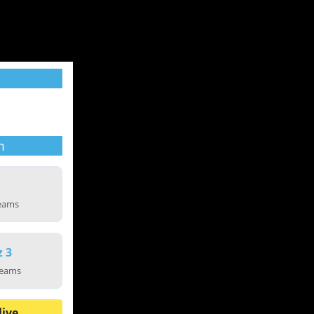
m
reams
z 3
reams
live