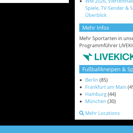
WM 2026, Viertelfinale
Spiele, TV-Sender & 
Überblick
Mehr Infos
Mehr Sportarten in un
Programmführer LIVEKI
Fußballkneipen & Sp
Berlin
(85)
Frankfurt am Main
(4
Hamburg
(44)
München
(30)
Mehr Locations