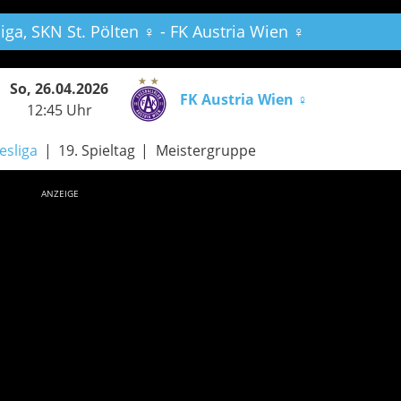
iga,
SKN St. Pölten ♀ - FK Austria Wien ♀
So, 26.04.2026
FK Austria Wien ♀
12:45 Uhr
esliga
19. Spieltag
Meistergruppe
ANZEIGE