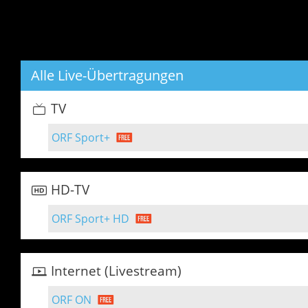
Alle Live-Übertragungen
TV
ORF Sport+
HD-TV
ORF Sport+ HD
Internet (Livestream)
ORF ON