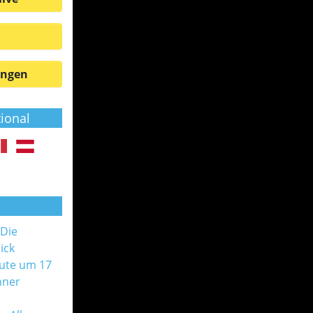
ungen
tional
 Die
ick
ute um 17
nner