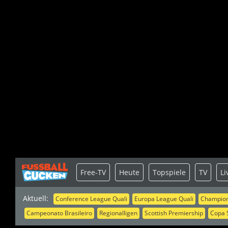
Free-TV
Heute
Topspiele
TV
Li
Aktuell:
Conference League Quali
Europa League Quali
Champion
Campeonato Brasileiro
Regionalligen
Scottish Premiership
Copa 